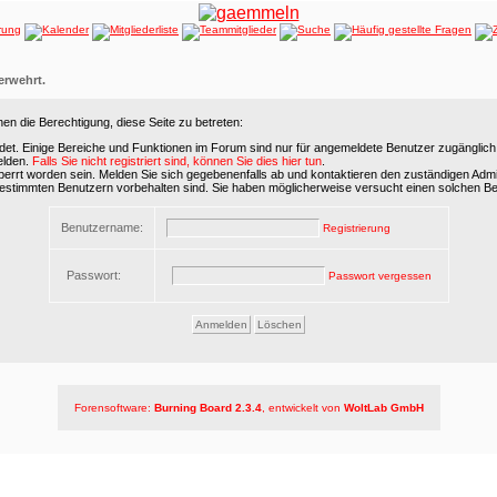
verwehrt.
en die Berechtigung, diese Seite zu betreten:
det. Einige Bereiche und Funktionen im Forum sind nur für angemeldete Benutzer zugänglich. 
elden.
Falls Sie nicht registriert sind, können Sie dies hier tun
.
errt worden sein. Melden Sie sich gegebenenfalls ab und kontaktieren den zuständigen Admin
bestimmten Benutzern vorbehalten sind. Sie haben möglicherweise versucht einen solchen Be
Benutzername:
Registrierung
Passwort:
Passwort vergessen
Forensoftware:
Burning Board 2.3.4
, entwickelt von
WoltLab GmbH