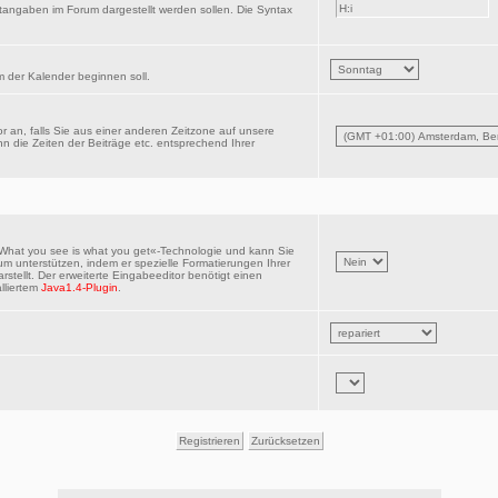
tangaben im Forum dargestellt werden sollen. Die Syntax
 der Kalender beginnen soll.
r an, falls Sie aus einer anderen Zeitzone auf unsere
n die Zeiten der Beiträge etc. entsprechend Ihrer
»What you see is what you get«-Technologie und kann Sie
um unterstützen, indem er spezielle Formatierungen Ihrer
rstellt. Der erweiterte Eingabeeditor benötigt einen
alliertem
Java1.4-Plugin
.