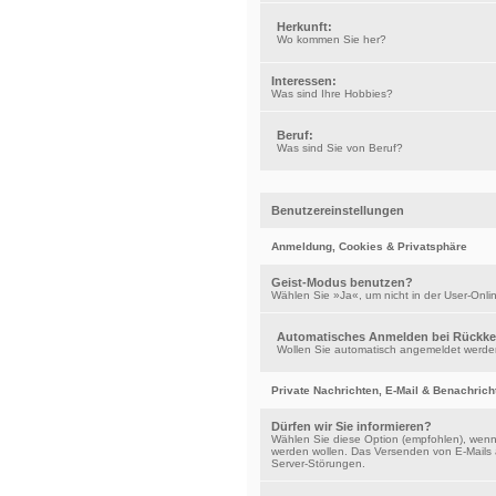
Herkunft:
Wo kommen Sie her?
Interessen:
Was sind Ihre Hobbies?
Beruf:
Was sind Sie von Beruf?
Benutzereinstellungen
Anmeldung, Cookies & Privatsphäre
Geist-Modus benutzen?
Wählen Sie »Ja«, um nicht in der User-Onlin
Automatisches Anmelden bei Rückke
Wollen Sie automatisch angemeldet werde
Private Nachrichten, E-Mail & Benachric
Dürfen wir Sie informieren?
Wählen Sie diese Option (empfohlen), wenn 
werden wollen. Das Versenden von E-Mails an
Server-Störungen.