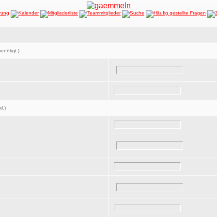
enötigt.)
l.)