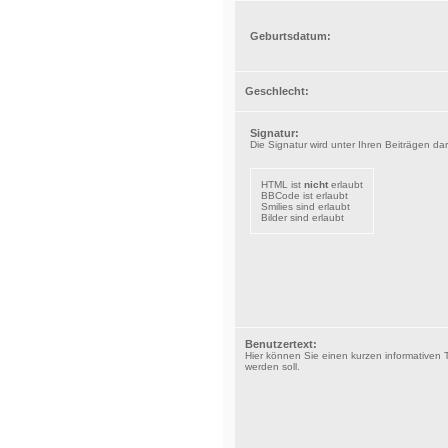
Geburtsdatum:
Geschlecht:
Signatur:
Die Signatur wird unter Ihren Beiträgen darg
HTML ist
nicht
erlaubt
BBCode ist erlaubt
Smilies sind erlaubt
Bilder sind erlaubt
Benutzertext:
Hier können Sie einen kurzen informativen Te
werden soll.