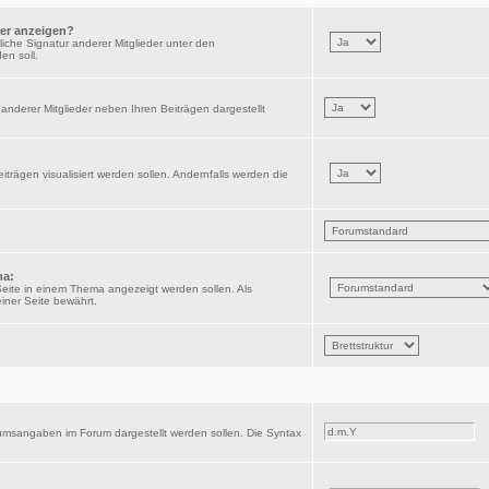
der anzeigen?
iche Signatur anderer Mitglieder unter den
en soll.
anderer Mitglieder neben Ihren Beiträgen dargestellt
iträgen visualisiert werden sollen. Andernfalls werden die
ma:
Seite in einem Thema angezeigt werden sollen. Als
iner Seite bewährt.
umsangaben im Forum dargestellt werden sollen. Die Syntax