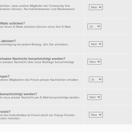
möchten, dass andere Mitglieder der Community Ihre
e einsehen können. Nur Administratoren und Moderatoren
-Mails schicken?
er Ihnen E-Mails schicken können ohne Ihre E-Mail-
aktiviert?
achrichtigung bei jedem Beitrag, den Sie schreiben,
 privaten Nachricht benachrichtigt werden?
r privater Nachricht über neue Beiträge benachrichtigt
angen?
deren Mitgliedern des Forum private Nachrichten erhalten
 benachrichtigt werden?
e neue private Nachricht per E-Mail benachrichtigt werden
hricht?
nd des Aufenthaltes im Forum durch ein Popup Fenster
werden möchten.