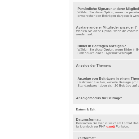
Persönliche Signatur anderer Mitglie
Wählen Sie diese Option, wenn die persönl
entsprechenden Beiträgen dargestellt werd
Avatare anderer Mitglieder anzeigen?
Wählen Sie diese Option, wenn die Avatare 
werden soll.
Bilder in Beiträgen anzeigen?
Wählen Sie diese Option, wenn Bilder in Be
Bilder durch einen Hyperlink verknüpft.
Anzeige der Themen:
Anzeige von Beiträgen in einem The
Bestimmen Sie hier, wieviele Beiträge pro 
Standardwert haben sich 20 Beiträge auf e
Anzeigemodus für Beiträge:
Datum & Zeit
Datumsformat:
Bestimmen Sie hier, in welchem Format Dat
ist identisch zur PHP
date()
Funktion.
Zeitformat: