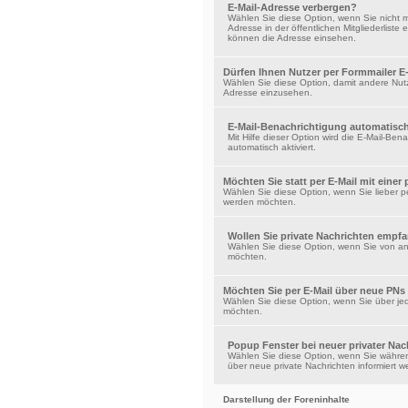
E-Mail-Adresse verbergen?
Wählen Sie diese Option, wenn Sie nicht 
Adresse in der öffentlichen Mitgliederlist
können die Adresse einsehen.
Dürfen Ihnen Nutzer per Formmailer E
Wählen Sie diese Option, damit andere Nutz
Adresse einzusehen.
E-Mail-Benachrichtigung automatisch 
Mit Hilfe dieser Option wird die E-Mail-Ben
automatisch aktiviert.
Möchten Sie statt per E-Mail mit einer
Wählen Sie diese Option, wenn Sie lieber pe
werden möchten.
Wollen Sie private Nachrichten empf
Wählen Sie diese Option, wenn Sie von an
möchten.
Möchten Sie per E-Mail über neue PNs
Wählen Sie diese Option, wenn Sie über jed
möchten.
Popup Fenster bei neuer privater Nac
Wählen Sie diese Option, wenn Sie währe
über neue private Nachrichten informiert 
Darstellung der Foreninhalte