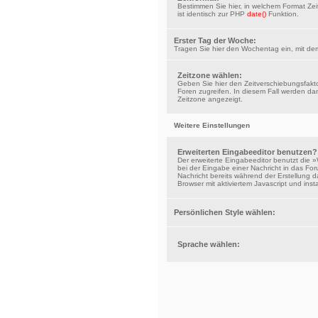
Bestimmen Sie hier, in welchem Format Zei
ist identisch zur PHP
date()
Funktion.
Erster Tag der Woche:
Tragen Sie hier den Wochentag ein, mit dem
Zeitzone wählen:
Geben Sie hier den Zeitverschiebungsfakto
Foren zugreifen. In diesem Fall werden dan
Zeitzone angezeigt.
Weitere Einstellungen
Erweiterten Eingabeeditor benutzen?
Der erweiterte Eingabeeditor benutzt die 
bei der Eingabe einer Nachricht in das For
Nachricht bereits während der Erstellung da
Browser mit aktiviertem Javascript und inst
Persönlichen Style wählen:
Sprache wählen: